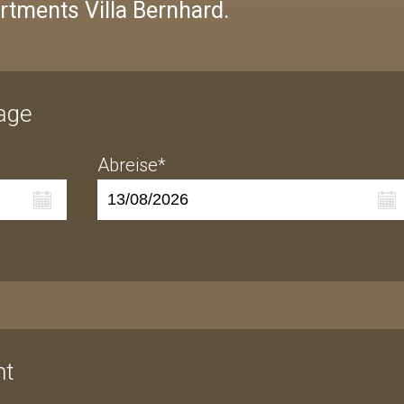
rtments Villa Bernhard.
rage
Abreise*
nt