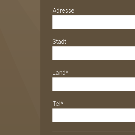
Adresse
Stadt
Land*
Tel*